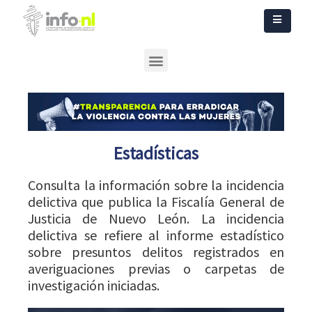
Acceso a la información para combatir la violencia contra las mujeres
Plataforma Nacional de Transparencia
¿Qué es la violencia hacia la mujer?
Estadísticas
Consulta la información sobre la incidencia
delictiva que publica la Fiscalía General de
Justicia de Nuevo León. La incidencia
delictiva se refiere al informe estadístico
sobre presuntos delitos registrados en
averiguaciones previas o carpetas de
investigación iniciadas.