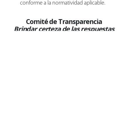
conforme a la normatividad aplicable.
Comité de Transparencia
Brindar certeza de las respuestas
El
Comité de Transparencia
es un órgano
colegiado integrado por un número impar, el
cual adoptará sus resoluciones por mayoría
de votos. Entre otras, tiene las siguientes
funciones:
Confirmar, modificar o revocar las
determinaciones que en materia de
ampliación del plazo de respuesta,
clasificación de la información y
declaración de inexistencia o de
incompetencia realicen los titulares de las