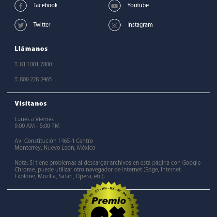
Llámanos
T. 81 1001 7800
T. 800 228 2465
Visítanos
Lunes a Viernes
9:00 AM - 5:00 PM
Av. Constitución 1465-1 Centro
Monterrey, Nuevo León, México
Nota: Si tiene problemas al descargar archivos en esta página con Google
Chrome, puede utilizar otro navegador de Internet (Edge, Internet
Explorer, Mozilla, Safari, Opera, etc).