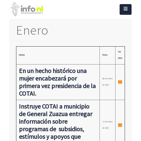
Enero
Ver
Noticia
Fecha
Nota
En un hecho histórico una
mujer encabezará por
06 de enero
primera vez presidencia de la
de 2022
COTAI
.
Instruye COTAI a municipio
de General Zuazua entregar
información sobre
12 de enero
programas de subsidios,
de 2022
estímulos y apoyos que