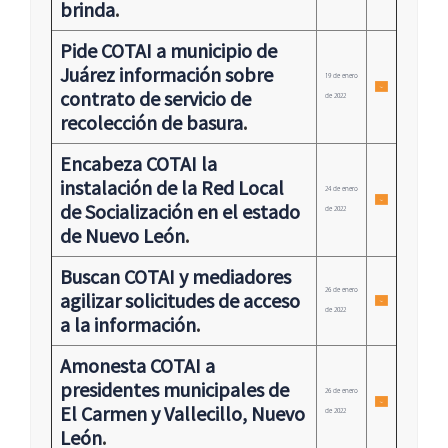
brinda
.
Pide COTAI a municipio de
Juárez información sobre
19 de enero
contrato de servicio de
de 2022
recolección de basura
.
Encabeza COTAI la
instalación de la Red Local
24 de enero
de Socialización en el estado
de 2022
de Nuevo León
.
Buscan COTAI y mediadores
26 de enero
agilizar solicitudes de acceso
de 2022
a la información
.
Amonesta COTAI a
presidentes municipales de
26 de enero
El Carmen y Vallecillo, Nuevo
de 2022
León
.