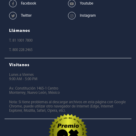
Llámanos
T. 81 1001 7800
T. 800 228 2465
Visítanos
Lunes a Viernes
9:00 AM - 5:00 PM
Av. Constitución 1465-1 Centro
Monterrey, Nuevo León, México
Nota: Si tiene problemas al descargar archivos en esta página con Google
Chrome, puede utilizar otro navegador de Internet (Edge, Internet
Explorer, Mozilla, Safari, Opera, etc).