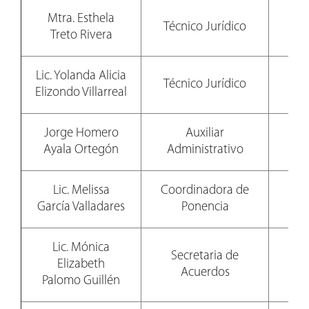
Mtra. Esthela
Técnico Jurídico
81
Treto Rivera
Lic. Yolanda Alicia
Técnico Jurídico
81
Elizondo Villarreal
Jorge Homero
Auxiliar
81
Ayala Ortegón
Administrativo
Lic. Melissa
Coordinadora de
81
García Valladares
Ponencia
Lic. Mónica
Secretaria de
Elizabeth
81
Acuerdos
Palomo Guillén