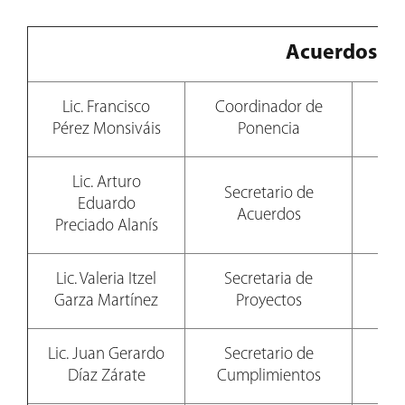
Acuerdos y 
Lic. Francisco
Coordinador de
81
Pérez Monsiváis
Ponencia
Lic. Arturo
Secretario de
Eduardo
81
Acuerdos
Preciado Alanís
Lic. Valeria Itzel
Secretaria de
81
Garza Martínez
Proyectos
Lic. Juan Gerardo
Secretario de
81
Díaz Zárate
Cumplimientos