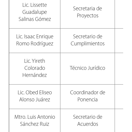
Lic. Lissette
Secretaria de
Guadalupe
81
Proyectos
Salinas Gómez
Lic. Isaac Enrique
Secretario de
81
Romo Rodríguez
Cumplimientos
Lic. Yireth
Colorado
Técnico Jurídico
81
Hernández
Lic. Obed Eliseo
Coordinador de
81
Alonso Juárez
Ponencia
Mtro. Luis Antonio
Secretario de
81
Sánchez Ruiz
Acuerdos