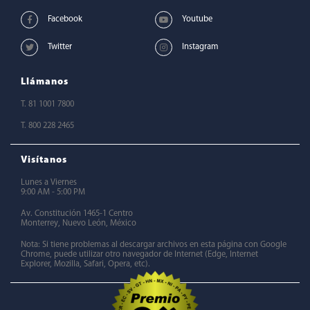
Llámanos
T. 81 1001 7800
T. 800 228 2465
Visítanos
Lunes a Viernes
9:00 AM - 5:00 PM
Av. Constitución 1465-1 Centro
Monterrey, Nuevo León, México
Nota: Si tiene problemas al descargar archivos en esta página con Google
Chrome, puede utilizar otro navegador de Internet (Edge, Internet
Explorer, Mozilla, Safari, Opera, etc).