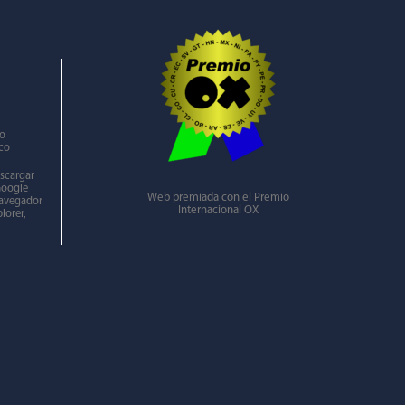
ro
co
escargar
Google
Web premiada con el Premio
navegador
Internacional OX
lorer,