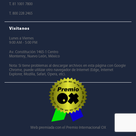
T. 81 1001 7800
T. 800 228 2465
Visítanos
Lunes a Viernes
9:00 AM - 5:00 PM
Av. Constitución 1465-1 Centro
Monterrey, Nuevo León, México
Nota: Si tiene problemas al descargar archivos en esta página con Google
Chrome, puede utilizar otro navegador de Internet (Edge, Internet
Explorer, Mozilla, Safari, Opera, etc).
Web premiada con el Premio Internacional OX