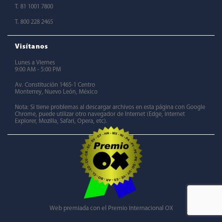
T. 81 1001 7800
T. 800 228 2465
Visítanos
Lunes a Viernes
9:00 AM - 5:00 PM
Av. Constitución 1465-1 Centro
Monterrey, Nuevo León, México
Nota: Si tiene problemas al descargar archivos en esta página con Google
Chrome, puede utilizar otro navegador de Internet (Edge, Internet
Explorer, Mozilla, Safari, Opera, etc).
Web premiada con el Premio Internacional OX