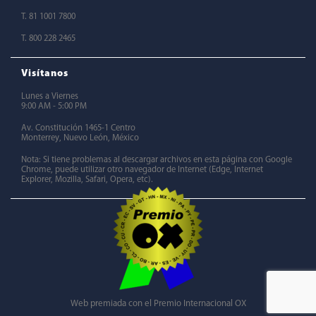
T. 81 1001 7800
T. 800 228 2465
Visítanos
Lunes a Viernes
9:00 AM - 5:00 PM
Av. Constitución 1465-1 Centro
Monterrey, Nuevo León, México
Nota: Si tiene problemas al descargar archivos en esta página con Google
Chrome, puede utilizar otro navegador de Internet (Edge, Internet
Explorer, Mozilla, Safari, Opera, etc).
Web premiada con el Premio Internacional OX