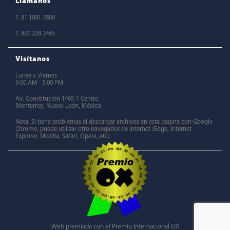
Llámanos
T. 81 1001 7800
T. 800 228 2465
Visítanos
Lunes a Viernes
9:00 AM - 5:00 PM
Av. Constitución 1465-1 Centro
Monterrey, Nuevo León, México
Nota: Si tiene problemas al descargar archivos en esta página con Google
Chrome, puede utilizar otro navegador de Internet (Edge, Internet
Explorer, Mozilla, Safari, Opera, etc).
Web premiada con el Premio Internacional OX