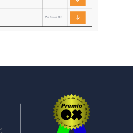
27 de Enero de 2012
ro
co