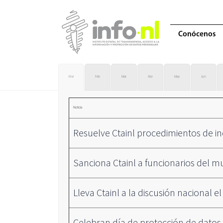
Conócenos
Ene
Feb
Mar
Abr
May
Jun
Noticia
Resuelve Ctainl procedimientos de i
Sanciona Ctainl a funcionarios del mu
Lleva Ctainl a la discusión nacional 
Celebran día de protección de datos