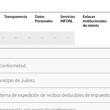
Transparencia
Datos
Servicios
Enlaces
Personales
INFONL
institucionales
de interés
Jul
Ago
Sep
Oct
Nov
Dic
nconformidad.
nicipio de Juárez.
el tema de expedición de recibos deducibles de impuesto
 personales con panel de conferencias.