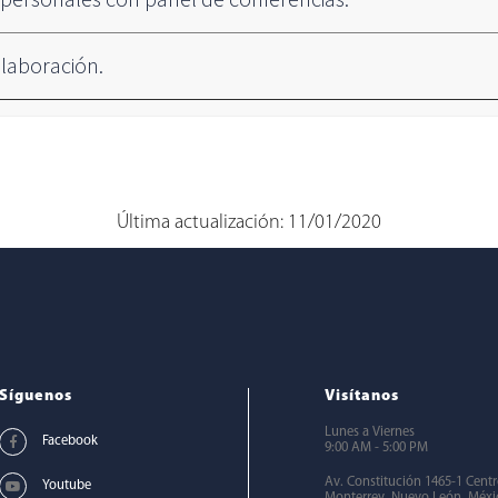
olaboración.
Última actualización: 11/01/2020
Síguenos
Visítanos
Lunes a Viernes
9:00 AM - 5:00 PM
Av. Constitución 1465-1 Cent
Monterrey, Nuevo León, Méxi