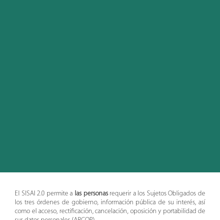
El SISAI 2.0 permite a
las personas
requerir a
los Sujetos Obligados de
los tres órdenes de gobierno, información pública de su interés, así
como el acceso, rectificación, cancelación, oposición y portabilidad de