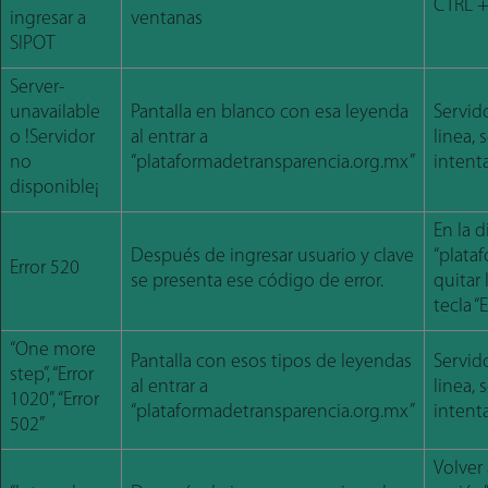
CTRL +
ingresar a
ventanas
SIPOT
Server-
unavailable
Pantalla en blanco con esa leyenda
Servid
o !Servidor
al entrar a
linea,
no
“plataformadetransparencia.org.mx”
intent
disponible¡
En la d
Después de ingresar usuario y clave
“plata
Error 520
se presenta ese código de error.
quitar l
tecla “E
“One more
Pantalla con esos tipos de leyendas
Servid
step”, “Error
al entrar a
linea,
1020”, “Error
“plataformadetransparencia.org.mx”
intent
502”
Volver 