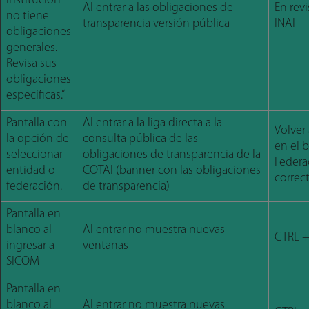
institución
Al entrar a las obligaciones de
En rev
no tiene
transparencia versión pública
INAI
obligaciones
generales.
Revisa sus
obligaciones
especificas.”
Pantalla con
Al entrar a la liga directa a la
Volver 
la opción de
consulta pública de las
en el 
seleccionar
obligaciones de transparencia de la
Federac
entidad o
COTAI (banner con las obligaciones
correc
federación.
de transparencia)
Pantalla en
blanco al
Al entrar no muestra nuevas
CTRL +
ingresar a
ventanas
SICOM
Pantalla en
blanco al
Al entrar no muestra nuevas