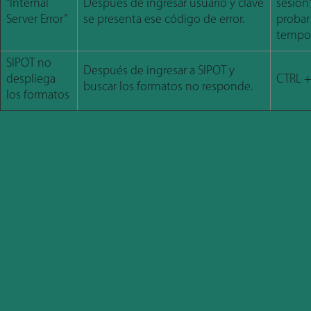
“Internal
Después de ingresar usuario y clave
sesión”
Server Error”
se presenta ese código de error.
probar
tempor
SIPOT no
Después de ingresar a SIPOT y
despliega
CTRL +
buscar los formatos no responde.
los formatos